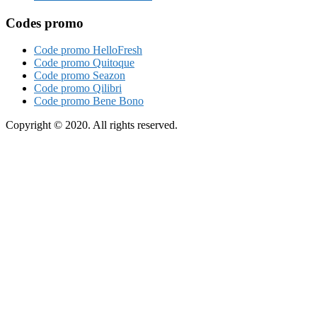
Codes promo
Code promo HelloFresh
Code promo Quitoque
Code promo Seazon
Code promo Qilibri
Code promo Bene Bono
Copyright © 2020. All rights reserved.
Close
this
module
Le Guide
Express
pour ton