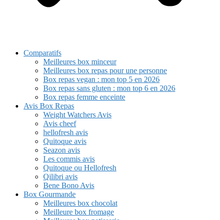
Comparatifs
Meilleures box minceur
Meilleures box repas pour une personne
Box repas vegan : mon top 5 en 2026
Box repas sans gluten : mon top 6 en 2026
Box repas femme enceinte
Avis Box Repas
Weight Watchers Avis
Avis cheef
hellofresh avis
Quitoque avis
Seazon avis
Les commis avis
Quitoque ou Hellofresh
Qilibri avis
Bene Bono Avis
Box Gourmande
Meilleures box chocolat
Meilleure box fromage