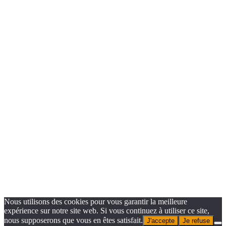
rééquilibrage
alimentaire
🚀 Perdre du poids. Manger
sain. Gagner du temps.
Reprends le contrôle de ton
assiette !
Prénom
Quel est votre prénom ?
Email
Nous utilisons des cookies pour vous garantir la meilleure
expérience sur notre site web. Si vous continuez à utiliser ce site,
nous supposerons que vous en êtes satisfait.
Entrez votre adresse mail
J'accepte
Je refuse