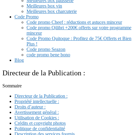
Meilleures box patisserie
Meilleures box vin
Meilleures box charcuterie
Code Promo
Code promo Cheef : réductions et astuces minceur
Code promo Qilibri +200€ offerts sur votre programme
minceur
Code Promo Quitoque : Profitez de 75€ Offerts et Bien
Plus !
Code promo Seazon
code promo bene bono
Blog
Directeur de la Publication :
Sommaire
Directeur de la Publication :
Propriété intellectuelle :
Droits d’auteur :
Avertissement général :
Utilisation de Cookies :
Crédits et copyright photos
Politique de confidentialité
Description des services fournis.