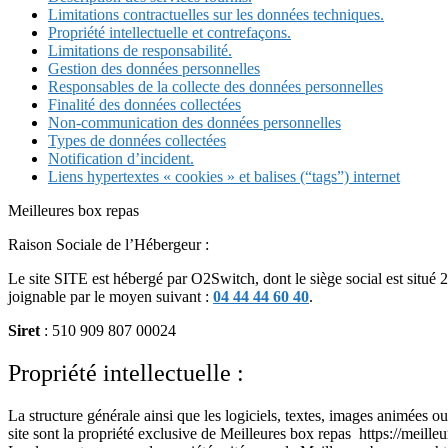
Limitations contractuelles sur les données techniques.
Propriété intellectuelle et contrefaçons.
Limitations de responsabilité.
Gestion des données personnelles
Responsables de la collecte des données personnelles
Finalité des données collectées
Non-communication des données personnelles
Types de données collectées
Notification d’incident.
Liens hypertextes « cookies » et balises (“tags”) internet
Meilleures box repas
Raison Sociale de l’Hébergeur :
Le site SITE est hébergé par O2Switch, dont le siège social est sit
joignable par le moyen suivant :
04 44 44 60 40
.
Siret
: 510 909 807 00024
Propriété intellectuelle :
La structure générale ainsi que les logiciels, textes, images animées o
site sont la propriété exclusive de Meilleures box repas https://meilleu