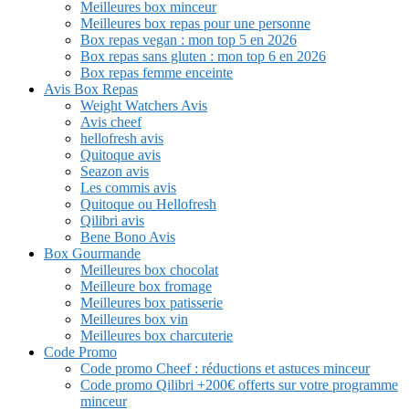
Meilleures box minceur
Meilleures box repas pour une personne
Box repas vegan : mon top 5 en 2026
Box repas sans gluten : mon top 6 en 2026
Box repas femme enceinte
Avis Box Repas
Weight Watchers Avis
Avis cheef
hellofresh avis
Quitoque avis
Seazon avis
Les commis avis
Quitoque ou Hellofresh
Qilibri avis
Bene Bono Avis
Box Gourmande
Meilleures box chocolat
Meilleure box fromage
Meilleures box patisserie
Meilleures box vin
Meilleures box charcuterie
Code Promo
Code promo Cheef : réductions et astuces minceur
Code promo Qilibri +200€ offerts sur votre programme
minceur